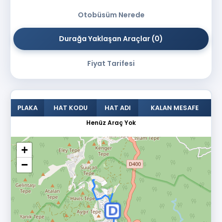
Otobüsüm Nerede
Durağa Yaklaşan Araçlar
(0)
Fiyat Tarifesi
PLAKA
HAT KODU
HAT ADI
KALAN MESAFE
Henüz Araç Yok
+
Yükleniyor Lütfen Bekleyiniz
−