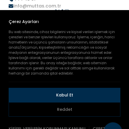
info@muttas.com.tr
Çerez Ayarları
Bu web sitesinde, cihaz bilgilerini ve kişisel verileri işlemek için
Kurumsal
çerezleri ve benzer işlevleri kullanıyoruz. İşleme, içeriğin, harici
Biz Kimiz?
hizmetlerin ve üçüncü şahısların unsurlarının, istatistiksel
Misyonumuz ve Vizyonumuz
analiz/ölçümün, kişiselleştirilmiş reklamcılığın ve sosyal
Organizasyon Şeması
Hizmetlerimiz
medyanın entegrasyonunun entegrasyonuna hizmet eder.
Mevzuat
Toplu Taşıma
Personel İlanları
İşleve bağlı olarak, veriler üçüncü taraflara aktarılır ve onlar
Havalimanı Taşımacılığı
tarafından işlenir. Bu onay isteğe bağlıdır, web sitemizin
Liman Bağlama
Muğla Kart
kullanımı için gerekli değildir ve sol alttaki simge kullanılarak
Otoparklar
Basım Noktaları
Deniz Hizmetleri
herhangi bir zamanda iptal edilebilir.
Dolum Noktaları
Dolummatik Noktaları
Hızlı Linkler
Başvuru Evrakları
İlçelere Göre Saatler
Fiyat Tarifeleri
Haberler/Duyurular
Kabul Et
Etkinlikler
İhale Duyuruları
Tarihi Yerler
Reddet
Copyright © 2026
MUTTAŞ Otobüs Sefer Saatleri
|
KİŞİSEL VERİLERİN KORUNMASI KANUNU
ÇEREZLERE