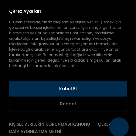
Çerez Ayarları
Bu web sitesinde, cihaz bilgilerini ve kişisel verileri işlemek için
Kurumsal
çerezleri ve benzer işlevleri kullanıyoruz. İşleme, içeriğin, harici
Biz Kimiz?
hizmetlerin ve üçüncü şahısların unsurlarının, istatistiksel
Misyonumuz ve Vizyonumuz
analiz/ölçümün, kişiselleştirilmiş reklamcılığın ve sosyal
Organizasyon Şeması
Hizmetlerimiz
medyanın entegrasyonunun entegrasyonuna hizmet eder.
Mevzuat
Toplu Taşıma
Personel İlanları
İşleve bağlı olarak, veriler üçüncü taraflara aktarılır ve onlar
Havalimanı Taşımacılığı
tarafından işlenir. Bu onay isteğe bağlıdır, web sitemizin
Liman Bağlama
Muğla Kart
kullanımı için gerekli değildir ve sol alttaki simge kullanılarak
Otoparklar
Basım Noktaları
Deniz Hizmetleri
herhangi bir zamanda iptal edilebilir.
Dolum Noktaları
Dolummatik Noktaları
Hızlı Linkler
Başvuru Evrakları
İlçelere Göre Saatler
Fiyat Tarifeleri
Haberler/Duyurular
Kabul Et
Etkinlikler
İhale Duyuruları
Tarihi Yerler
Reddet
Copyright © 2026
MUTTAŞ Otobüs Sefer Saatleri
|
KİŞİSEL VERİLERİN KORUNMASI KANUNU
ÇEREZLERE
|
DAİR AYDINLATMA METNİ